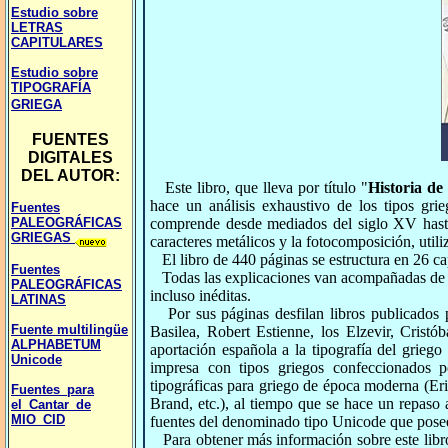
Estudio sobre
LETRAS
CAPITULARES
Estudio sobre
TIPOGRAFÍA
GRIEGA
FUENTES
DIGITALES
DEL AUTOR:
Este libro, que lleva por título "
Historia de
hace un
análisis exhaustivo de los tipos gr
Fuentes
comprende desde mediados del siglo XV hasta 
PALEOGRÁFICAS
GRIEGAS
caracteres metálicos y la fotocomposición, utiliz
El libro de 440 páginas se estructura en 26 ca
Fuentes
Todas las explicaciones van acompañadas de imá
PALEOGRÁFICAS
incluso inéditas.
LATINAS
Por sus páginas desfilan libros publicados 
Fuente multilingüe
Basilea, Robert Estienne, los Elzevir, Cristób
ALPHABETUM
aportación española a la tipografía del grieg
Unicode
impresa con tipos griegos confeccionados p
tipográficas para griego de época moderna (Er
Fuentes_para
Brand, etc.), al tiempo que se hace un repaso a
el_Cantar_de
MIO_CID
fuentes del denominado tipo Unicode que poseen
Para obtener más información sobre este libro