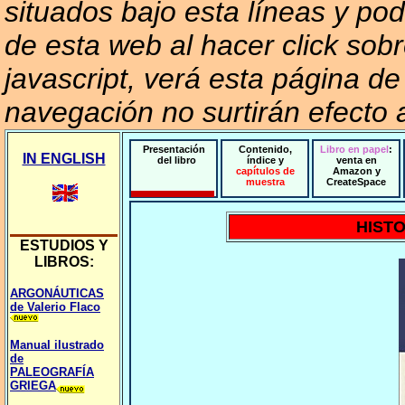
situados bajo esta líneas y po
de esta web al hacer click sobr
javascript, verá esta página d
navegación no surtirán efecto 
Presentación
Contenido,
Libro en papel
:
IN ENGLISH
del libro
índice y
venta en
capítulos de
Amazon y
muestra
CreateSpace
HISTO
ESTUDIOS Y
LIBRO
S:
ARGONÁUTICAS
de Valerio Flaco
Manual ilustrado
de
PALEOGRAFÍA
GRIEGA