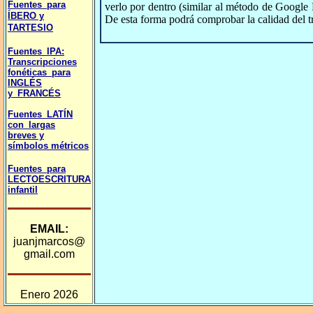
Fuentes_para
verlo por dentro (similar al método de Google 
ÍBERO y
De esta forma podrá comprobar la calidad del tra
TARTESIO
Fuentes_IPA:
Transcripciones
fonéticas_para
INGLÉS
y_FRANCÉS
Fuentes_LATÍN
con_largas
breves y
símbolos métricos
Fuentes_para
LECTOESCRITURA
infantil
EMAIL:
juanjmarcos@
gmail.com
Enero 2026